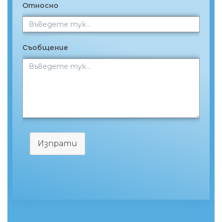
Относно
Съобщение
Изпрати